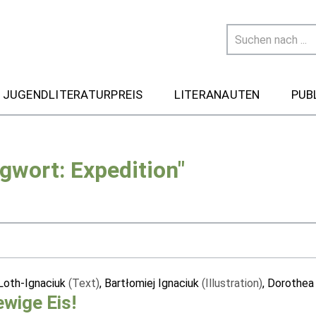
 JUGENDLITERATURPREIS
LITERANAUTEN
PUB
gwort: Expedition"
Loth-Ignaciuk
(Text)
, Bartłomiej Ignaciuk
(Illustration)
, Dorothea
ewige Eis!