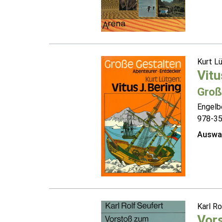
Kurt L
Vitu
Groß
Engelb
978-3
Auswah
Karl R
Vors