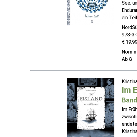
See, um
Enduran
ein Tei
NordSü
978-3-
€ 19,99
Nomini
Ab 8
Kristi
Im E
Band 
Im Frü
zwisch
endete 
Kristin