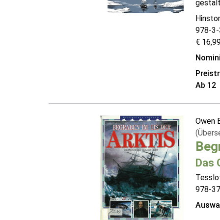
gestal
Hinstor
978-3-
€ 16,99
Nomini
Preist
Ab 12
Owen B
(Übers
Begr
Das 
Tesslo
978-3
Auswah