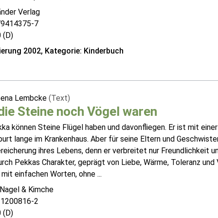
änder Verlag
79414375-7
 (D)
erung 2002, Kategorie: Kinderbuch
eena Lembcke
(Text)
die Steine noch Vögel waren
kka können Steine Flügel haben und davonfliegen. Er ist mit ei
urt lange im Krankenhaus. Aber für seine Eltern und Geschwister 
reicherung ihres Lebens, denn er verbreitet nur Freundlichkeit un
urch Pekkas Charakter, geprägt von Liebe, Wärme, Toleranz und 
 mit einfachen Worten, ohne ...
 Nagel & Kimche
31200816-2
 (D)