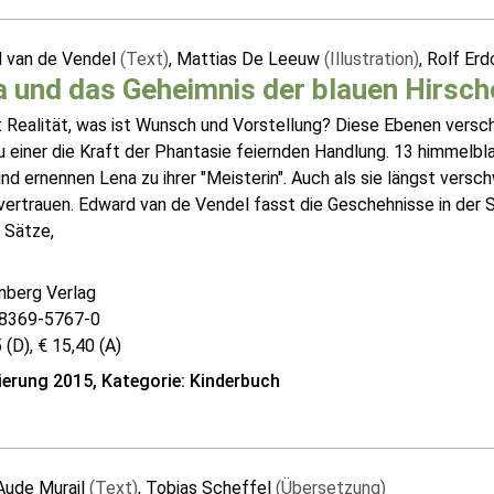
 van de Vendel
(Text)
, Mattias De Leeuw
(Illustration)
, Rolf Erd
 und das Geheimnis der blauen Hirsch
t Realität, was ist Wunsch und Vorstellung? Diese Ebenen ver
u einer die Kraft der Phantasie feiernden Handlung. 13 himmelbl
nd ernennen Lena zu ihrer "Meisterin". Auch als sie längst versc
vertrauen. Edward van de Vendel fasst die Geschehnisse in der 
 Sätze,
nberg Verlag
8369-5767-0
 (D), € 15,40 (A)
erung 2015, Kategorie: Kinderbuch
Aude Murail
(Text)
, Tobias Scheffel
(Übersetzung)