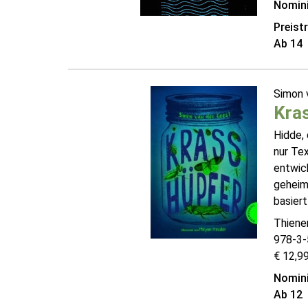
Nomini
Preist
Ab 14
Simon 
Kra
Hidde, 
nur Tex
entwick
geheime
basiert
Thiene
978-3-
€ 12,99
Nomini
Ab 12