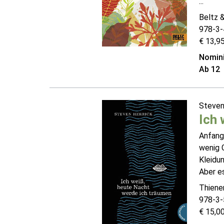
...
Beltz 
978-3-
€ 13,95
Nomini
Ab 12
Steven
Ich 
Anfang 
wenig G
Kleidun
Aber es
Thien
978-3-
€ 15,00