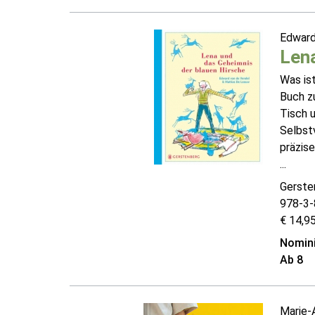
Edward
Lena
Was is
Buch z
Tisch u
Selbst
präzise
...
Gerste
978-3-
€ 14,95
Nomini
Ab 8
Marie-