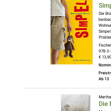
Sim
Die Brü
beobac
Wohnung
Simpel 
Problem
Fischer
978-3-
€ 13,90
Nomini
Preist
Ab 13
Marth
Die 