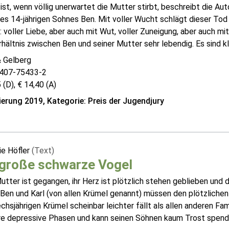
ist, wenn völlig unerwartet die Mutter stirbt, beschreibt die Aut
es 14-jährigen Sohnes Ben. Mit voller Wucht schlägt dieser Tod in
 voller Liebe, aber auch mit Wut, voller Zuneigung, aber auch mit
hältnis zwischen Ben und seiner Mutter sehr lebendig. Es sind kle
& Gelberg
407-75433-2
 (D), € 14,40 (A)
erung 2019, Kategorie: Preis der Jugendjury
ie Höfler
(Text)
 große schwarze Vogel
tter ist gegangen, ihr Herz ist plötzlich stehen geblieben und
Ben und Karl (von allen Krümel genannt) müssen den plötzlichen
hsjährigen Krümel scheinbar leichter fällt als allen anderen Fami
e depressive Phasen und kann seinen Söhnen kaum Trost spend