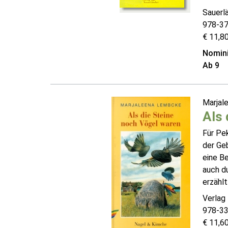
Sauerl
978-3
€ 11,80
Nomini
Ab 9
Marjal
Als 
Für Pe
der Geb
eine Be
auch d
erzählt
Verlag
978-3
€ 11,60