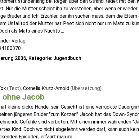
tromert stundenlang bei Regen über den Strand, redet mit den 
t. Nur die Mutter scheint ihn zu verstehen, aber wenn er wieder
ige Bruder und Ich-Erzähler, der ihn suchen muss, dem die Elter
em Unfalltod der Mutter hat Peet sich nicht nur um Mats zu k
Doch als Mats eines Nachts ...
änder Verlag
94180370
erung 2006, Kategorie: Jugendbuch
Fox
(Text)
, Cornelia Krutz-Arnold
(Übersetzung)
l ohne Jacob
at kleine dicke Hände, sein Gesicht ist eine verrückte Dauergrim
 seinen jüngeren Bruder "zum Kotzen". Jacob hat das Down-Syndr
lehnende Gefühle sind verboten. Mit einem immer währenden "Ja
ertes Kind. Doch wo nicht abgelehnt werden darf, kann auch kei
ckenden Episoden, erfährt man im ...