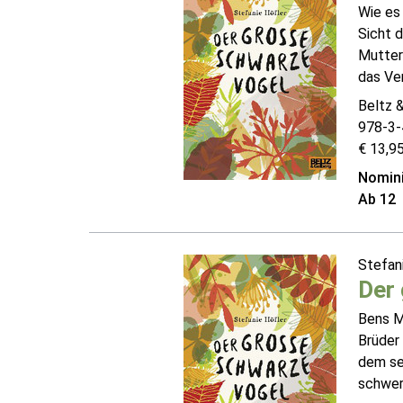
Wie es 
Sicht d
Mutter:
das Ver
Beltz 
978-3-
€ 13,95
Nomini
Ab 12
Stefan
Der
Bens Mu
Brüder 
dem sec
schwer