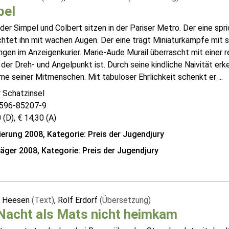
pel
der Simpel und Colbert sitzen in der Pariser Metro. Der eine sp
htet ihn mit wachen Augen. Der eine trägt Miniaturkämpfe mit s
en im Anzeigenkurier. Marie-Aude Murail überrascht mit einer r
der Dreh- und Angelpunkt ist. Durch seine kindliche Naivität er
e seiner Mitmenschen. Mit tabuloser Ehrlichkeit schenkt er ...
 Schatzinsel
596-85207-9
 (D), € 14,30 (A)
erung 2008, Kategorie: Preis der Jugendjury
räger 2008, Kategorie: Preis der Jugendjury
a Heesen
(Text)
, Rolf Erdorf
(Übersetzung)
Nacht als Mats nicht heimkam