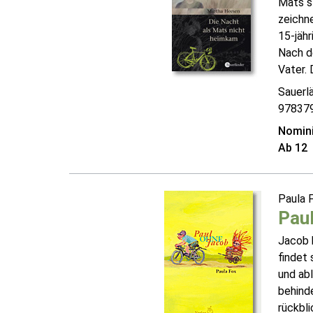
Mats s
zeichne
15-jähr
Nach d
Vater. 
Sauerl
97837
Nomini
Ab 12
Paula 
Pau
Jacob h
findet
und ab
behind
rückbli