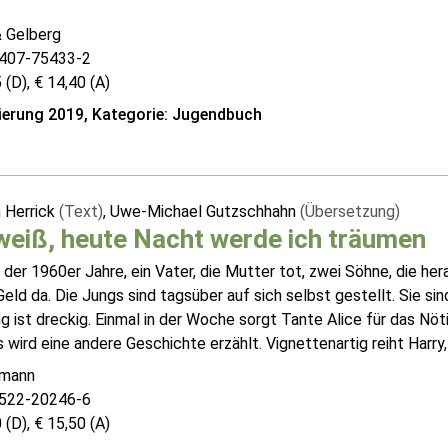
& Gelberg
407-75433-2
 (D), € 14,40 (A)
erung 2019, Kategorie: Jugendbuch
 Herrick
(Text)
, Uwe-Michael Gutzschhahn
(Übersetzung)
weiß, heute Nacht werde ich träumen
der 1960er Jahre, ein Vater, die Mutter tot, zwei Söhne, die her
eld da. Die Jungs sind tagsüber auf sich selbst gestellt. Sie 
g ist dreckig. Einmal in der Woche sorgt Tante Alice für das Nö
 wird eine andere Geschichte erzählt. Vignettenartig reiht Harry, 
emann
522-20246-6
 (D), € 15,50 (A)