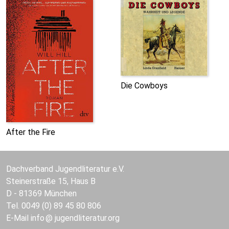
Die Cowboys
After the Fire
Dachverband Jugendliteratur e.V.
Steinerstraße 15, Haus B
D - 81369 München
Tel. 0049 (0) 89 45 80 806
E-Mail
info
jugendliteratur.org