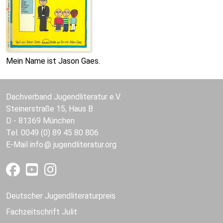
Mein Name ist Jason Gaes.
Dachverband Jugendliteratur e.V.
Steinerstraße 15, Haus B
D - 81369 München
Tel. 0049 (0) 89 45 80 806
E-Mail
info
jugendliteratur.org
Deutscher Jugendliteraturpreis
Fachzeitschrift Julit