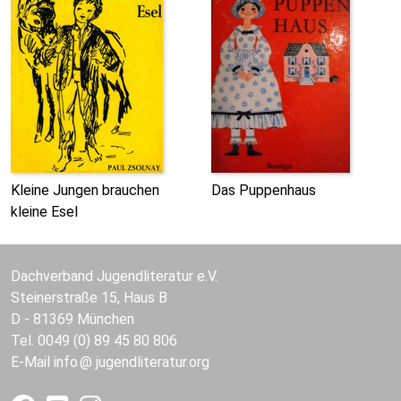
Kleine Jungen brauchen
Das Puppenhaus
kleine Esel
Dachverband Jugendliteratur e.V.
Steinerstraße 15, Haus B
D - 81369 München
Tel. 0049 (0) 89 45 80 806
E-Mail
info
jugendliteratur.org