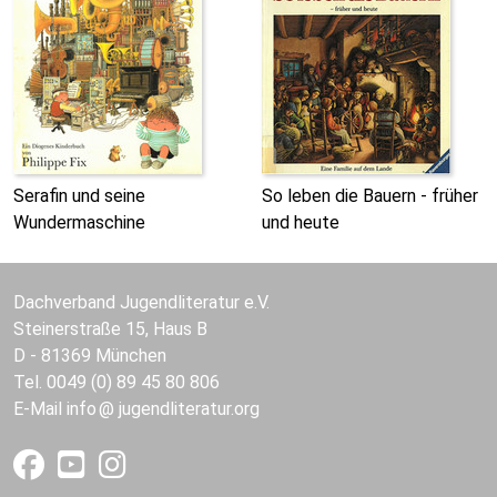
Serafin und seine
So leben die Bauern - früher
Wundermaschine
und heute
Dachverband Jugendliteratur e.V.
Steinerstraße 15, Haus B
D - 81369 München
Tel. 0049 (0) 89 45 80 806
E-Mail
info
jugendliteratur.org