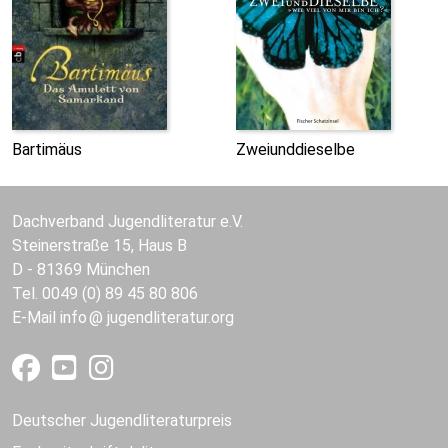
Bartimäus
Zweiunddieselbe
Dachverband Jugendliteratur e.V.
Steinerstraße 15, Haus B
D - 81369 München
Tel. 0049 (0) 89 45 80 806
E-Mail
info
jugendliteratur.org
Deutscher Jugendliteraturpreis