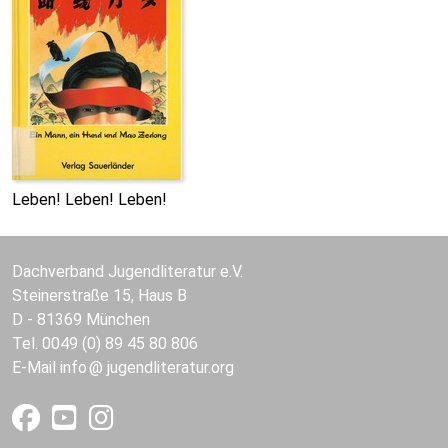
Leben! Leben! Leben!
Dachverband Jugendliteratur e.V.
Steinerstraße 15, Haus B
D - 81369 München
Tel. 0049 (0) 89 45 80 806
E-Mail
info
jugendliteratur.org