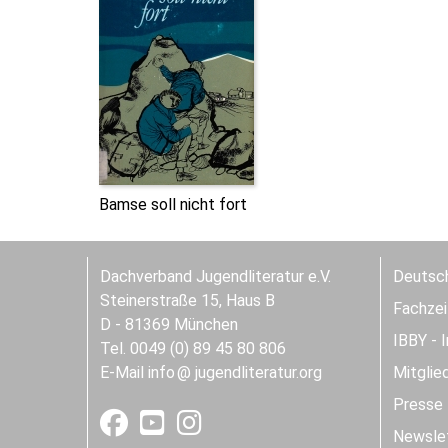
Bamse soll nicht fort
Dachverband Jugendliteratur e.V.
Deutsch
Steinerstraße 15, Haus B
Fachzeit
D - 81369 München
IBBY - 
Tel. 0049 (0) 89 45 80 806
E-Mail
info
jugendliteratur.org
Mitglie
Presse
Newslet