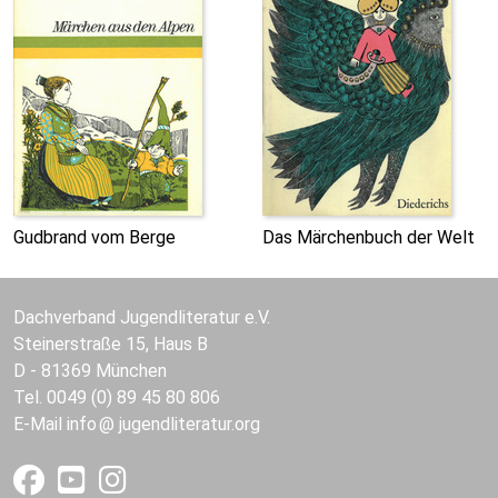
Gudbrand vom Berge
Das Märchenbuch der Welt
Dachverband Jugendliteratur e.V.
Steinerstraße 15, Haus B
D - 81369 München
Tel. 0049 (0) 89 45 80 806
E-Mail
info
jugendliteratur.org