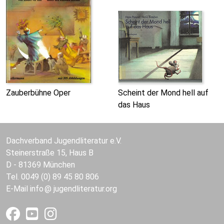
Zauberbühne Oper
Scheint der Mond hell auf
das Haus
Dachverband Jugendliteratur e.V.
Steinerstraße 15, Haus B
D - 81369 München
Tel. 0049 (0) 89 45 80 806
E-Mail
info
jugendliteratur.org