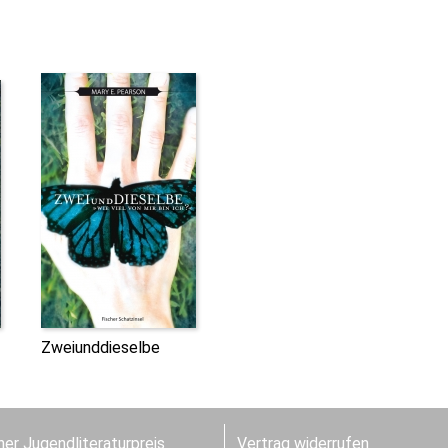
Zweiunddieselbe
er Jugendliteraturpreis
Vertrag widerrufen