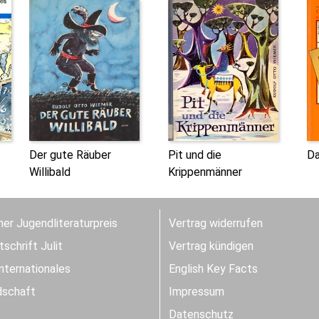
Der gute Räuber
Pit und die
Da
Willibald
Krippenmänner
er Jugendliteraturpreis
Vertrag widerrufen
schrift Julit
Vertrag kündigen
Internationales
English Key Facts
dschaft
Impressum
Datenschutz