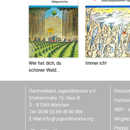
Wer hat dich, du
Immer ich!
schöner Wald...
Dachverband Jugendliteratur e.V.
Deutsch
Steinerstraße 15, Haus B
Fachzeit
D - 81369 München
IBBY - 
Tel. 0049 (0) 89 45 80 806
E-Mail
info
jugendliteratur.org
Mitglie
Presse