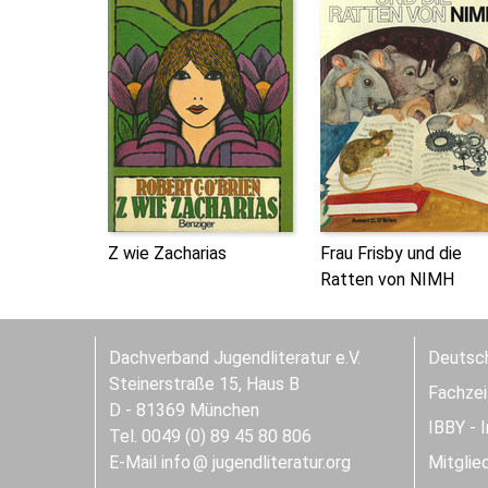
Z wie Zacharias
Frau Frisby und die
Ratten von NIMH
Dachverband Jugendliteratur e.V.
Deutsch
Steinerstraße 15, Haus B
Fachzeit
D - 81369 München
IBBY - 
Tel. 0049 (0) 89 45 80 806
E-Mail
info
jugendliteratur.org
Mitglie