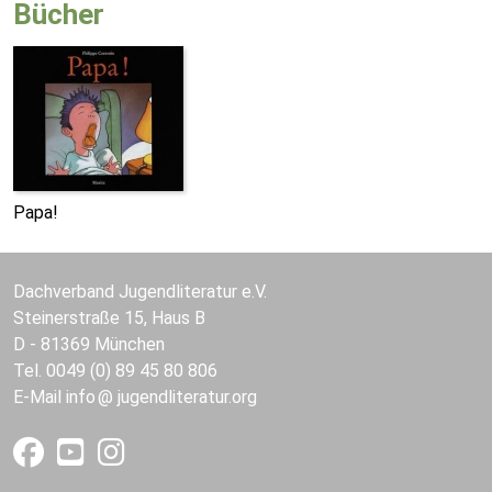
Bücher
Papa!
Dachverband Jugendliteratur e.V.
Steinerstraße 15, Haus B
D - 81369 München
Tel. 0049 (0) 89 45 80 806
E-Mail
info
jugendliteratur.org