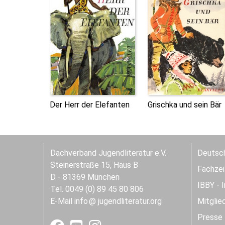
Der Herr der Elefanten
Grischka und sein Bär
Dachverband Jugendliteratur e.V.
Deutsch
Steinerstraße 15, Haus B
Fachzeit
D - 81369 München
IBBY - 
Tel. 0049 (0) 89 45 80 806
E-Mail
info
jugendliteratur.org
Mitglie
Presse