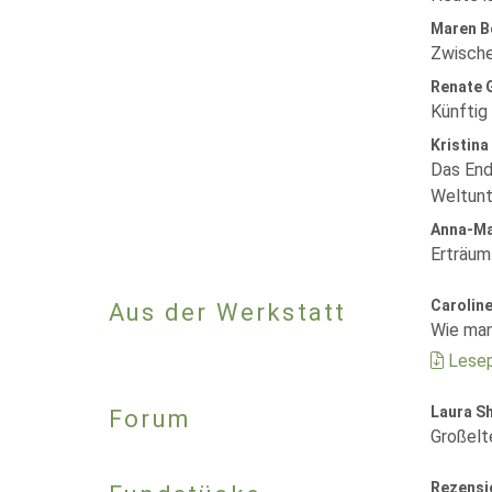
Maren B
Zwische
Renate 
Künftig
Kristina
Das End
Weltunt
Anna-Ma
Erträum
Caroline
Aus der Werkstatt
Wie man
Lesep
Laura Sh
Forum
Großelt
Rezensi