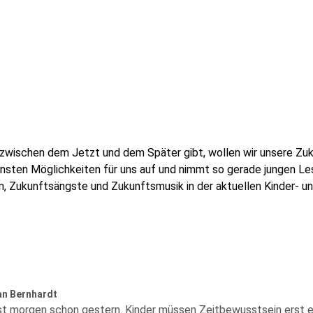
zwischen dem Jetzt und dem Später gibt, wollen wir unsere Zuku
densten Möglichkeiten für uns auf und nimmt so gerade jungen L
en, Zukunftsängste und Zukunftsmusik in der aktuellen Kinder- u
an Bernhardt
st morgen schon gestern. Kinder müssen Zeitbewusstsein erst e