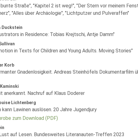
bunte Straße", "Kapitel 2 ist weg!", "Der Stern vor meinem Fenste
erz", "Alles über Archäologie", "Lichtputzer und Pulveraffen"
 Duckstein
lustrators in Residence: Tobias Krejtschi, Antje Damm"
ullivan
otion in Texts for Children and Young Adults. Moving Stories"
er Korb
rmanter Gnadenlosigkeit. Andreas Steinhöfels Dokumentarfilm ü
 Kaminski
t anerkannt. Nachruf auf Klaus Doderer
ouise Lichtenberg
h kann Lawinen auslösen. 20 Jahre Jugendjury
robe zum Download (PDF)
in
 Lust auf Lesen. Bundesweites Literanauten-Treffen 2023