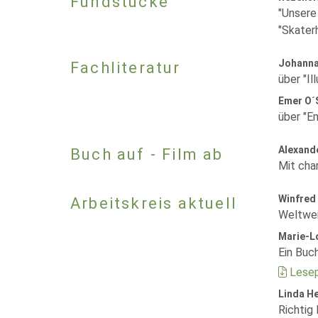
Fundstücke
"Unsere 
"Skaterh
Johanna
Fachliteratur
über "Il
Emer O´S
über "Em
Alexand
Buch auf - Film ab
Mit cha
Winfred
Arbeitskreis aktuell
Weltwei
Marie-L
Ein Buc
Lesep
Linda He
Richtig