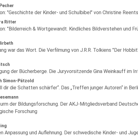
 Pecher
on: "Geschichte der Kinder- und Schulbibel" von Christine Reent
a Ritter
on: "Bilderreich & Wortgewandt. Kindliches Bildverstehen und Fr
Mirbeth
ng war das Wort. Die Verfilmung von J.R.R. Tolkiens "Der Hobbit
ütsch
gung der Bücherberge. Die Juryvorsitzende Gina Weinkauff im In
th Simon-Pätzold
ll dir die Schatten schärfer“. Das „Treffen junger Autoren“ in Berl
Lesemann
urm der Bildungsforschung. Der AKJ-Mitgliedsverband Deutsches 
ische Forschung
ling
n Anpassung und Auflehnung. Der schwedische Kinder- und Ju