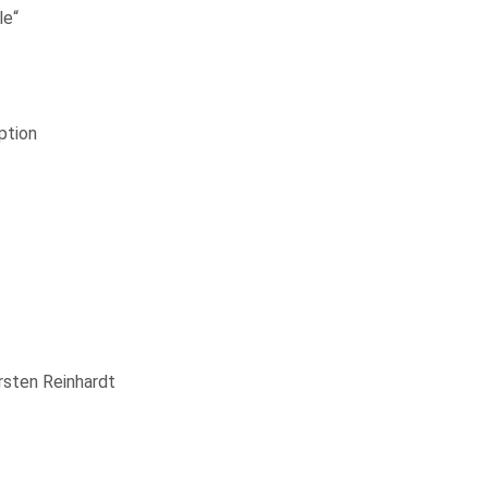
le“
ption
rsten Reinhardt