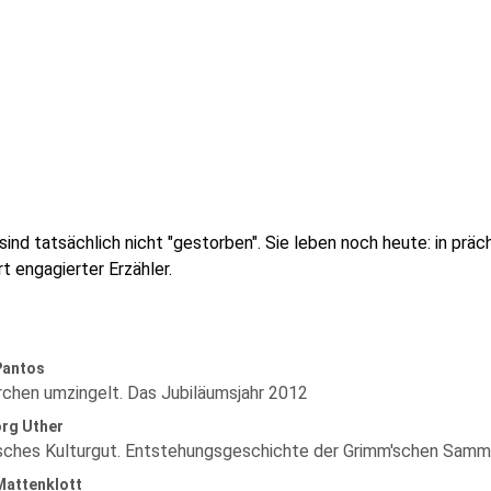
nd tatsächlich nicht "gestorben". Sie leben noch heute: in präc
 engagierter Erzähler.
Pantos
chen umzingelt. Das Jubiläumsjahr 2012
rg Uther
sches Kulturgut. Entstehungsgeschichte der Grimm'schen Samm
Mattenklott