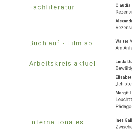
Claudia
Fachliteratur
Rezensi
Alexandr
Rezensi
Walter 
Buch auf - Film ab
Am Anfa
Linda D
Arbeitskreis aktuell
Bewälti
Elisabe
„Ich ste
Margit 
Leuchtt
Pädagog
Ines Gal
Internationales
Zwische