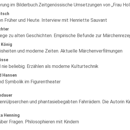
erung im Bilderbuch.Zeitgenössische Umsetzungen von „Frau Hol
ütsch
n Früher und Heute. Interview mit Henriette Sauvant
chter
ge zu alten Geschichten. Empirische Befunde zur Märchenreze
 König
isheiten und moderne Zeiten. Aktuelle Märchenverfilmungen
isse
 nie beliebig. Erzählen als moderne Kulturtechnik
d Hansen
und Symbolik im Figurentheater
indauer
enrülpserchen und phantasiebegabten Fahrrädern. Die Autorin Ki
ka Henning
über Fragen. Philosophieren mit Kindern