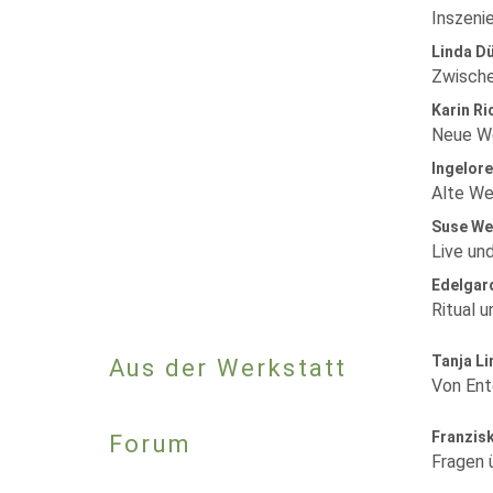
Inszeni
Linda D
Zwische
Karin Ri
Neue We
Ingelore
Alte We
Suse We
Live und
Edelgar
Ritual 
Tanja L
Aus der Werkstatt
Von Ent
Franzis
Forum
Fragen 