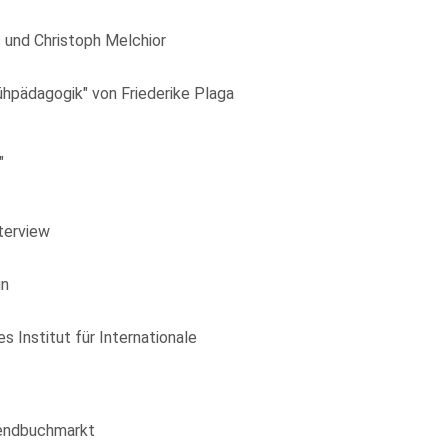
s und Christoph Melchior
ühpädagogik" von Friederike Plaga
"
terview
in
Institut für Internationale
gendbuchmarkt