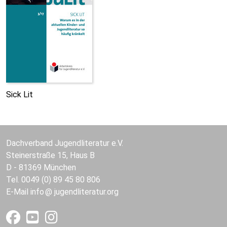
Sick Lit
Dachverband Jugendliteratur e.V.
Steinerstraße 15, Haus B
D - 81369 München
Tel. 0049 (0) 89 45 80 806
E-Mail
info
jugendliteratur.org