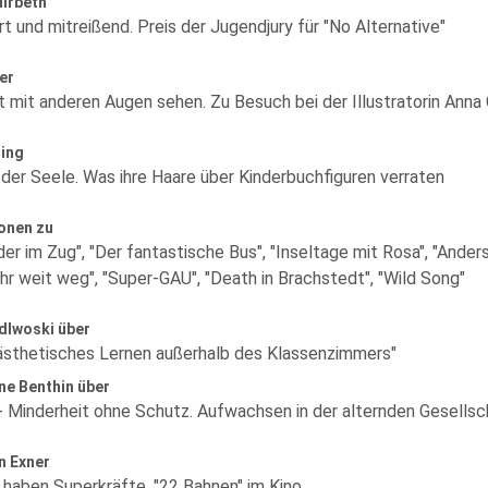
Mirbeth
t und mitreißend. Preis der Jugendjury für "No Alternative"
er
t mit anderen Augen sehen. Zu Besuch bei der Illustratorin Anna 
ling
 der Seele. Was ihre Haare über Kinderbuchfiguren verraten
onen zu
der im Zug", "Der fantastische Bus", "Inseltage mit Rosa", "Anders
hr weit weg", "Super-GAU", "Death in Brachstedt", "Wild Song"
dlwoski über
rästhetisches Lernen außerhalb des Klassenzimmers"
ne Benthin über
 - Minderheit ohne Schutz. Aufwachsen in der alternden Gesellsc
n Exner
n haben Superkräfte. "22 Bahnen" im Kino