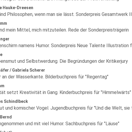
ne Hauke-Dreesen
sind Philosophen, wenn man sie lässt. Sonderpreis Gesamtwerk Il
amm
ind mein Mittel, mich mitzuteilen. Rede der Sonderpreisträgerin
inger
enschirm namens Humor. Sonderpreis Neue Talente Illustration f
se
ensmut und Selbstwerdung. Die Begründungen der Kritikerjury
äfer / Gabriela Scherer
r an der Wasserkante. Bilderbuchpreis für "Regentag"
mm
tät setzt Kreativität in Gang. Kinderbuchpreis für "Himmelwärts"
s Schindlbeck
ut und komischer Vogel. Jugendbuchpreis für "Und die Welt, sie f
 Bernd
ngenommen und mit viel Humor. Sachbuchpreis für "Läuse"