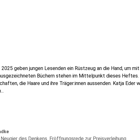
 2025 geben jungen Lesenden ein Rüstzeug an die Hand, um mit
 ausgezeichneten Büchern stehen im Mittelpunkt dieses Heftes. 
tschaften, die Haare und ihre Träger:innen aussenden. Katja Eder 
h
...
ndke
 Neugier des Denkens. Eröffnungsrede zur Preisverleihung