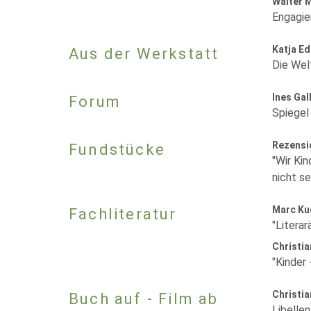
Walter 
Engagier
Katja Ed
Aus der Werkstatt
Die Wel
Ines Gal
Forum
Spiegel
Rezensi
Fundstücke
"Wir Kin
nicht se
Marc Ku
Fachliteratur
"Litera
Christia
"Kinder
Christia
Buch auf - Film ab
Libelle