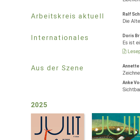
Ralf Sch
Arbeitskreis aktuell
Die Alt
Doris B
Internationales
Es ist e
Lesep
Annette
Aus der Szene
Zeichne
Anke Vo
Sichtba
2025