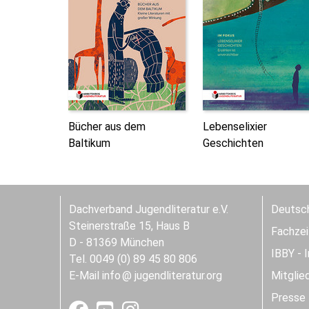
Bücher aus dem
Lebenselixier
Baltikum
Geschichten
Dachverband Jugendliteratur e.V.
Deutsch
Steinerstraße 15, Haus B
Fachzeit
D - 81369 München
IBBY - 
Tel. 0049 (0) 89 45 80 806
E-Mail
info
jugendliteratur.org
Mitglie
Presse