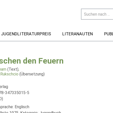
 JUGENDLITERATURPREIS
LITERANAUTEN
PUB
schen den Feuern
aham
(Text)
,
 Rukschcio
(Übersetzung)
erlag
978-347335015-5
D)
sprache: Englisch
liste 1975, Kategorie: Jugendbuch