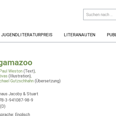
 JUGENDLITERATURPREIS
LITERANAUTEN
PUB
gamazoo
Paul Weston
(Text)
,
Rivas
(Illustration)
,
chael Gutzschhahn
(Übersetzung)
haus Jacoby & Stuart
78-3-941087-98-9
(D)
sprache: Englisch