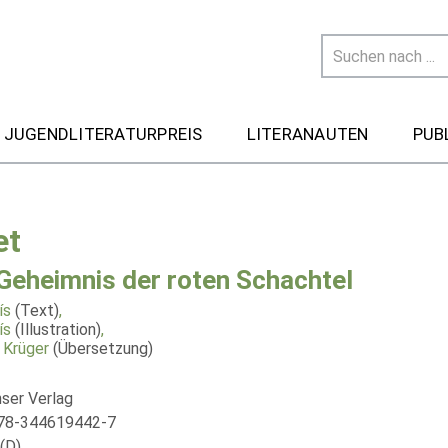
 JUGENDLITERATURPREIS
LITERANAUTEN
PUB
et
Geheimnis der roten Schachtel
ís
(Text)
,
ís
(Illustration)
,
 Krüger
(Übersetzung)
nser Verlag
978-344619442-7
(D)