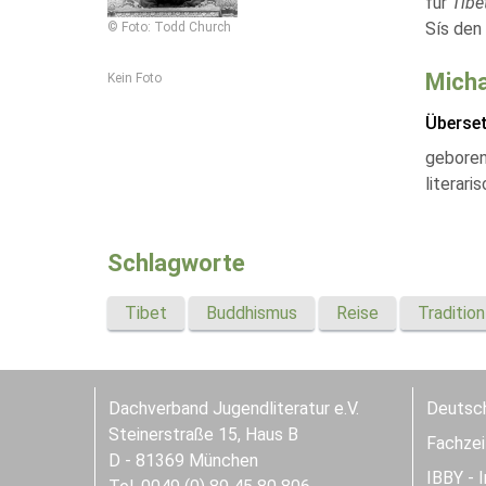
für
Tibe
Sís den 
© Foto: Todd Church
Micha
Kein Foto
Überse
geboren 
literari
Schlagworte
Tibet
Buddhismus
Reise
Tradition
Dachverband Jugendliteratur e.V.
Deutsch
Steinerstraße 15, Haus B
Fachzeit
D - 81369 München
IBBY - 