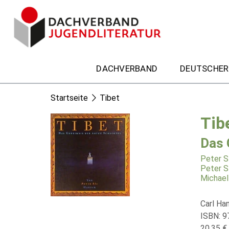
DACHVERBAND
DEUTSCHER
Startseite
Tibet
Tib
Das 
Peter S
Peter S
Michael
Carl Ha
ISBN: 
20,35 € 