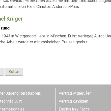
t. Das Geheimnis der roten Schachtel
mit dem Deutschen Jugendli
internationalen Hans Christian Andersen-Preis.
el Krüger
tzung
1943 in Wittgendorf, lebt in München. Er ist Verleger, Autor, Her
sche Arbeit wurde er mit zahlreichen Preisen geehrt.
Kultur
er Jugendliteraturpreis
Vertrag widerrufen
schrift Julit
Vertrag kündigen
Internationales
English Key Facts