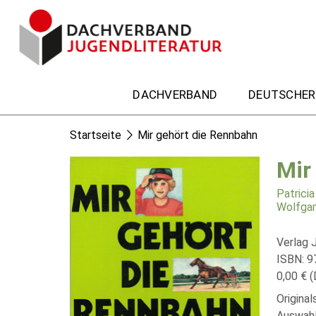
DACHVERBAND
DEUTSCHER
Startseite
Mir gehört die Rennbahn
Mir
Patrici
Wolfga
Verlag 
ISBN: 
0,00 € (
Original
Auswahl