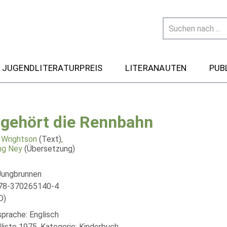
 JUGENDLITERATURPREIS
LITERANAUTEN
PUB
 gehört die Rennbahn
a Wrightson
(Text)
,
ng Ney
(Übersetzung)
Jungbrunnen
978-370265140-4
D)
sprache: Englisch
liste 1975, Kategorie: Kinderbuch