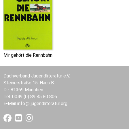
Mir gehört die Rennbahn
Dachverband Jugendliteratur e.V.
Steinerstraße 15, Haus B
D - 81369 München
Tel. 0049 (0) 89 45 80 806
E-Mail
info
jugendliteratur.org