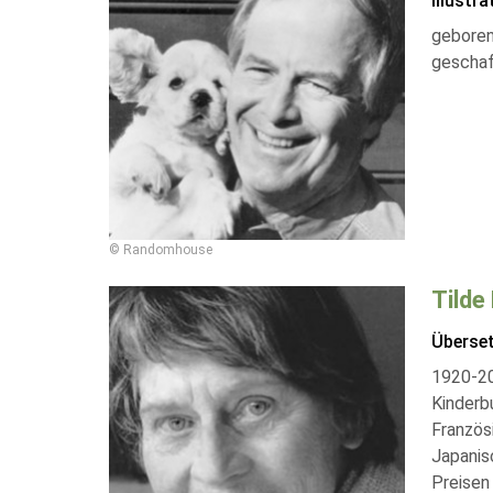
Illustra
geboren 
geschaf
© Randomhouse
Tilde
Überse
1920-201
Kinderb
Französ
Japanis
Preisen