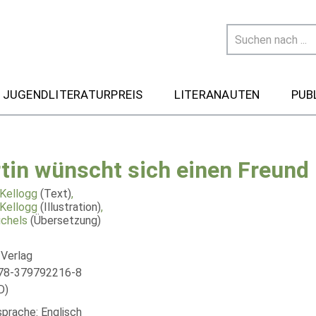
 JUGENDLITERATURPREIS
LITERANAUTEN
PUB
tin wünscht sich einen Freund
Kellogg
(Text)
,
Kellogg
(Illustration)
,
ichels
(Übersetzung)
 Verlag
978-379792216-8
D)
sprache: Englisch