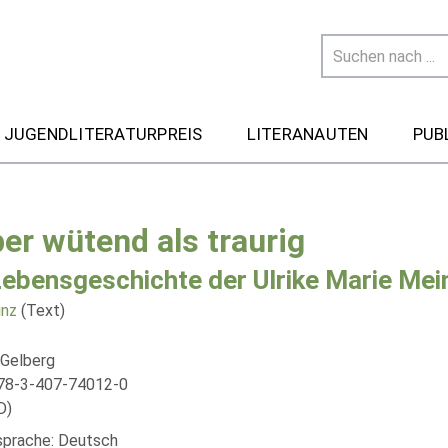
 JUGENDLITERATURPREIS
LITERANAUTEN
PUB
ber wütend als traurig
Lebensgeschichte der Ulrike Marie Mei
inz
(Text)
 Gelberg
78-3-407-74012-0
D)
lsprache: Deutsch