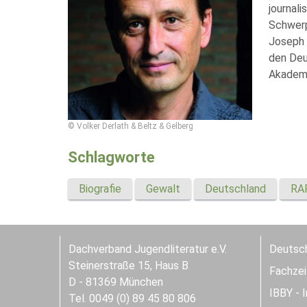
journali
Schwerpu
Joseph 
den Deu
Akademi
© Volker Derlath & Beltz & Gelberg
Schlagworte
Biografie
Gewalt
Deutschland
RA
Dachverband Jugendliteratur e.V.
Deutsch
Steinerstraße 15, Haus B
Fachzeit
D - 81369 München
IBBY - 
Tel. 0049 (0) 89 45 80 806