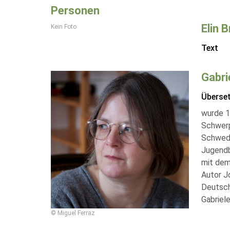
Personen
Elin B
Kein Foto
Text
Gabri
Überse
wurde 1
Schwerp
Schwedi
Jugendb
mit dem
Autor J
Deutsch
Gabriel
© Miguel Ferraz