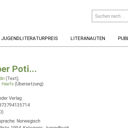
 JUGENDLITERATURPREIS
LITERANAUTEN
PUB
er Poti...
din
(Text)
,
e Haefs
(Übersetzung)
nder Verlag
9873794135714
D)
lsprache: Norwegisch
liste 1994, Kategorie: Jugendbuch