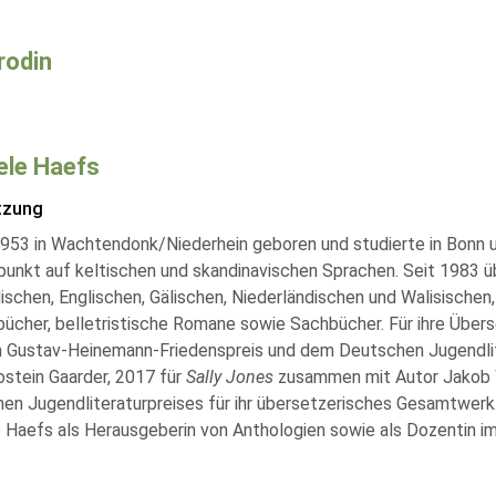
rodin
ele Haefs
tzung
953 in Wachtendonk/Niederhein geboren und studierte in Bonn
unkt auf keltischen und skandinavischen Sprachen. Seit 1983 ü
schen, Englischen, Gälischen, Niederländischen und Walisischen,
ücher, belletristische Romane sowie Sachbücher. Für ihre Übers
 Gustav-Heinemann-Friedenspreis und dem Deutschen Jugendlit
ostein Gaarder, 2017 für
Sally Jones
zusammen mit Autor Jakob We
en Jugendliteraturpreises für ihr übersetzerisches Gesamtwerk. 
e Haefs als Herausgeberin von Anthologien sowie als Dozentin i