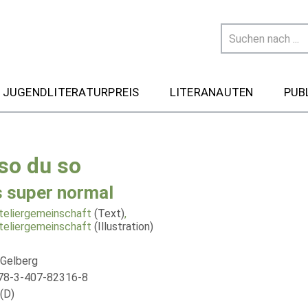
 JUGENDLITERATURPREIS
LITERANAUTEN
PUB
 so du so
s super normal
teliergemeinschaft
(Text)
,
teliergemeinschaft
(Illustration)
 Gelberg
78-3-407-82316-8
(D)