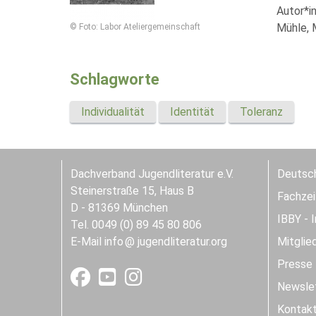
Autor*i
Mühle, M
© Foto: Labor Ateliergemeinschaft
Schlagworte
Individualität
Identität
Toleranz
Dachverband Jugendliteratur e.V.
Deutsch
Steinerstraße 15, Haus B
Fachzeit
D - 81369 München
IBBY - 
Tel. 0049 (0) 89 45 80 806
E-Mail
info
jugendliteratur.org
Mitglie
Presse
Newslet
Kontak