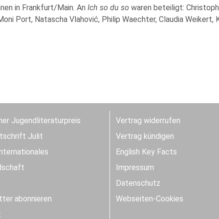
nnen in Frankfurt/Main. An
Ich so du so
waren beteiligt: Christoph
oni Port, Natascha Vlahović, Philip Waechter, Claudia Weikert, K
er Jugendliteraturpreis
Vertrag widerrufen
schrift Julit
Vertrag kündigen
Internationales
English Key Facts
dschaft
Impressum
Datenschutz
ter abonnieren
Webseiten-Cookies
t