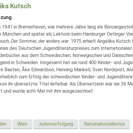
ika Kutsch
tzung
 1941 in Bremerhaven, war mehrere Jahre lang als Büroangestell
in München und später als Lektorin beim Hamburger Oetinger Ver
buch,
Der Sommer, der anders war
. 1975 erhielt Angelika Kutsch
reis des Deutschen Jugendliteraturpreises zum Internationalen 
nderbücher aus dem Schwedischen, Norwegischen und Dänischen. S
gend in Schweden. Insgesamt hat sie rund 400 Kinder- und Juge
ve Baeten, Åke Edwardson, Henning Mankell, Sven Nordqvist, An
 erheblich zum Erfolg der schwedischen Kinder- und Jugendlitera
von ihr übersetzte Titel lieferbar. Als Übersetzerin war sie 36 
rt und wurde acht Mal mit ihm ausgezeichnet.
den
Wien
Judenverfolgung
Nationalsozialismus