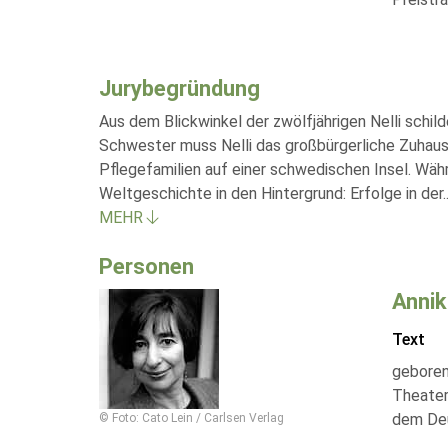
Jurybegründung
Aus dem Blickwinkel der zwölfjährigen Nelli schil
Schwester muss Nelli das großbürgerliche Zuhause 
Pflegefamilien auf einer schwedischen Insel. Wä
Weltgeschichte in den Hintergrund: Erfolge in der
.
MEHR
Personen
Annik
Text
geboren 
Theater
dem Deu
© Foto: Cato Lein / Carlsen Verlag