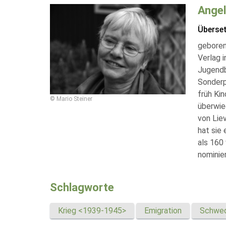
Angel
Überse
geboren
Verlag 
Jugend
Sonderp
früh Ki
© Mario Steiner
überwie
von Lie
hat sie
als 160 
nominie
Schlagworte
Krieg <1939-1945>
Emigration
Schwe