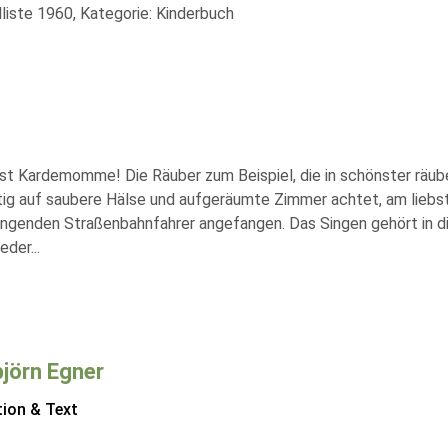
liste 1960, Kategorie: Kinderbuch
 ist Kardemomme! Die Räuber zum Beispiel, die in schönster räu
stig auf saubere Hälse und aufgeräumte Zimmer achtet, am liebst
genden Straßenbahnfahrer angefangen. Das Singen gehört in d
ieder
...
jörn Egner
tion & Text