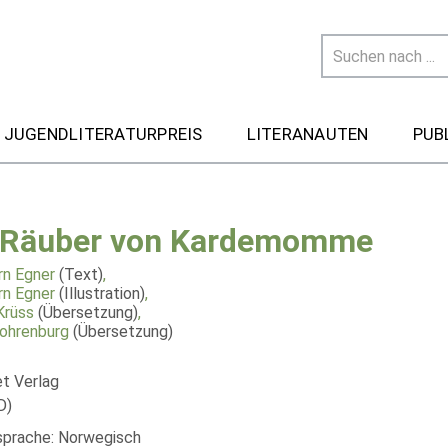
 JUGENDLITERATURPREIS
LITERANAUTEN
PUB
 Räuber von Kardemomme
rn Egner
(Text)
,
rn Egner
(Illustration)
,
Krüss
(Übersetzung)
,
ohrenburg
(Übersetzung)
et Verlag
D)
lsprache: Norwegisch