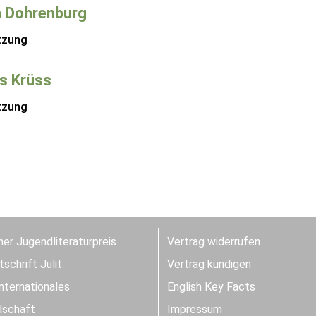
 Dohrenburg
tzung
s Krüss
tzung
er Jugendliteraturpreis
Vertrag widerrufen
schrift Julit
Vertrag kündigen
Internationales
English Key Facts
dschaft
Impressum