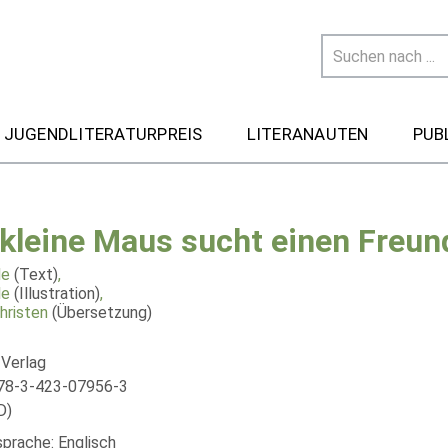
 JUGENDLITERATURPREIS
LITERANAUTEN
PUB
 kleine Maus sucht einen Freun
le
(Text)
,
le
(Illustration)
,
hristen
(Übersetzung)
 Verlag
78-3-423-07956-3
D)
sprache: Englisch