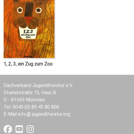
1, 2, 3, ein Zug zum Zoo
Dachverband Jugendliteratur e.V.
Steinerstraße 15, Haus B
D - 81369 München
Tel. 0049 (0) 89 45 80 806
E-Mail
info
jugendliteratur.org