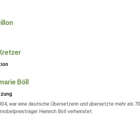
Dillon
 Kretzer
tion
arie Böll
tzung
04, war eine deutsche Übersetzerin und übersetzte mehr als 70
rnobelpreisträger Heinrich Böll verheiratet.