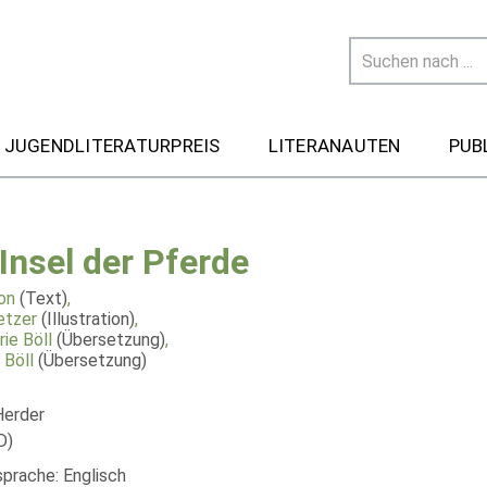
 JUGENDLITERATURPREIS
LITERANAUTEN
PUB
 Insel der Pferde
lon
(Text)
,
etzer
(Illustration)
,
ie Böll
(Übersetzung)
,
 Böll
(Übersetzung)
Herder
D)
sprache: Englisch