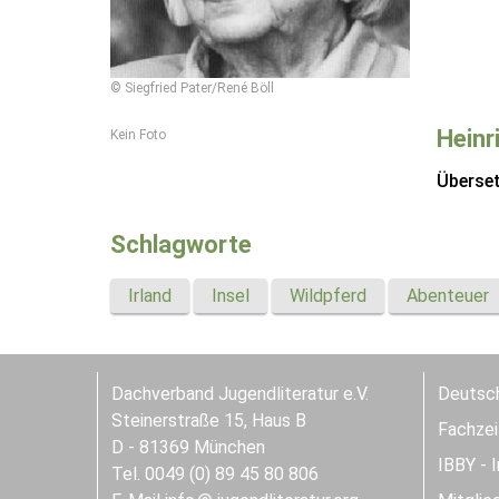
© Siegfried Pater/René Böll
Heinr
Kein Foto
Überse
Schlagworte
Irland
Insel
Wildpferd
Abenteuer
Dachverband Jugendliteratur e.V.
Deutsch
Steinerstraße 15, Haus B
Fachzeit
D - 81369 München
IBBY - 
Tel. 0049 (0) 89 45 80 806