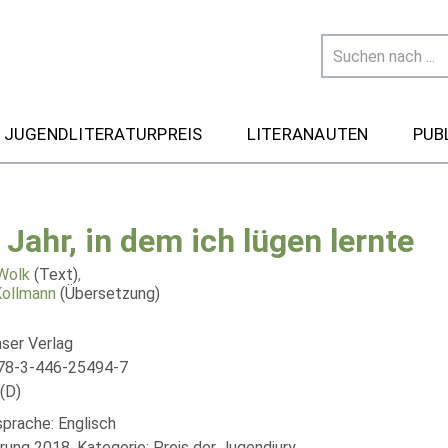
 JUGENDLITERATURPREIS
LITERANAUTEN
PUB
 Jahr, in dem ich lügen lernte
Wolk
(Text)
,
Kollmann
(Übersetzung)
nser Verlag
78-3-446-25494-7
(D)
sprache: Englisch
rung 2018, Kategorie: Preis der Jugendjury