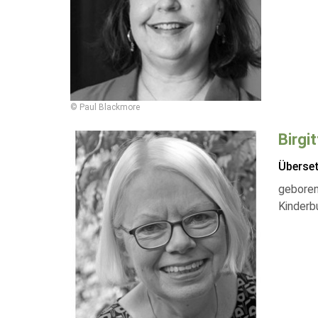
© Paul Blackmore
Birgi
Überse
geboren
Kinderb