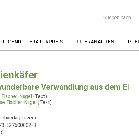
 JUGENDLITERATURPREIS
LITERANAUTEN
PUB
ienkäfer
wunderbare Verwandlung aus dem Ei
 Fischer-Nagel
(Text)
,
se Fischer-Nagel
(Text)
uchverlag Luzern
978-327600002-8
D)