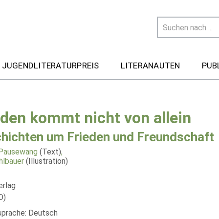
 JUGENDLITERATURPREIS
LITERANAUTEN
PUB
eden kommt nicht von allein
hichten um Frieden und Freundschaft
 Pausewang
(Text)
,
hlbauer
(Illustration)
erlag
D)
lsprache: Deutsch