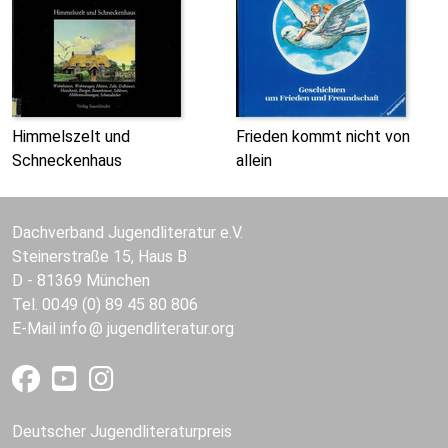
Himmelszelt und
Frieden kommt nicht von
Schneckenhaus
allein
Dachverband Jugendliteratur e.V.
Steinerstraße 15, Haus B
D - 81369 München
Tel. 0049 (0) 89 45 80 806
E-Mail
info
jugendliteratur.org
Deutscher Jugendliteraturpreis