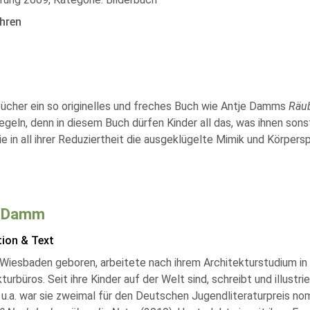
hren
ücher ein so originelles und freches Buch wie Antje Damms
Räub
eln, denn in diesem Buch dürfen Kinder all das, was ihnen sonst
in all ihrer Reduziertheit die ausgeklügelte Mimik und Körpersp
e Damm
tion & Text
 Wiesbaden geboren, arbeitete nach ihrem Architekturstudium i
turbüros. Seit ihre Kinder auf der Welt sind, schreibt und illustr
u.a. war sie zweimal für den Deutschen Jugendliteraturpreis nom