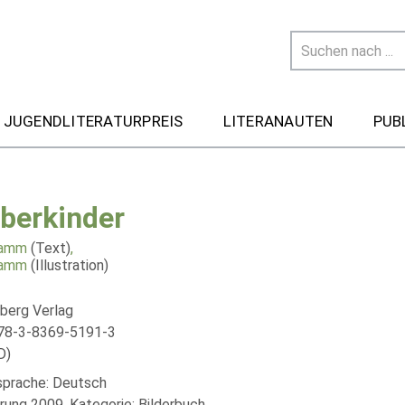
 JUGENDLITERATURPREIS
LITERANAUTEN
PUB
berkinder
Damm
(Text)
,
Damm
(Illustration)
berg Verlag
78-3-8369-5191-3
D)
lsprache: Deutsch
rung 2009, Kategorie: Bilderbuch