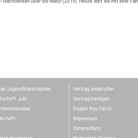
? Nachdenken über die Natur
(2019). Heute lebt sie mit ihrer Fam
er Jugendliteraturpreis
Vertrag widerrufen
schrift Julit
Vertrag kündigen
Internationales
English Key Facts
dschaft
Impressum
Datenschutz