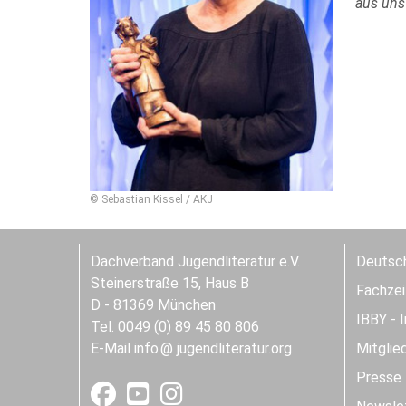
aus uns
© Sebastian Kissel / AKJ
Dachverband Jugendliteratur e.V.
Deutsch
Steinerstraße 15, Haus B
Fachzeit
D - 81369 München
IBBY - 
Tel. 0049 (0) 89 45 80 806
E-Mail
info
jugendliteratur.org
Mitglie
Presse