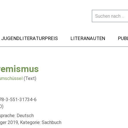
 JUGENDLITERATURPREIS
LITERANAUTEN
PUB
remismus
umschüssel
(Text)
78-3-551-31734-6
D)
lsprache: Deutsch
äger 2019, Kategorie: Sachbuch