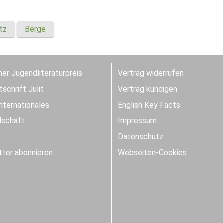
tz
Berge
er Jugendliteraturpreis
Vertrag widerrufen
schrift Julit
Vertrag kündigen
Internationales
English Key Facts
dschaft
Impressum
Datenschutz
ter abonnieren
Webseiten-Cookies
t