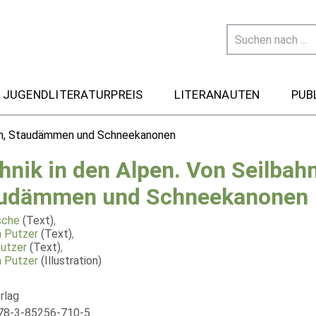
 JUGENDLITERATURPREIS
LITERANAUTEN
PUB
nen, Staudämmen und Schneekanonen
hnik in den Alpen. Von Seilbah
udämmen und Schneekanonen
tsche
(Text)
,
 Putzer
(Text)
,
utzer
(Text)
,
 Putzer
(Illustration)
rlag
78-3-85256-710-5