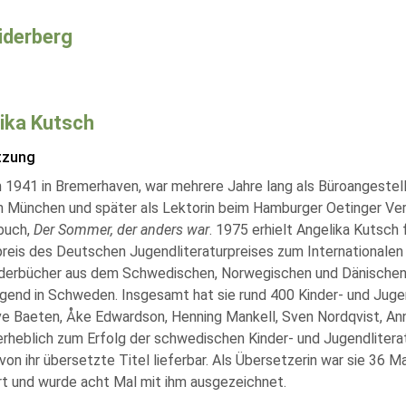
iderberg
ika Kutsch
tzung
 1941 in Bremerhaven, war mehrere Jahre lang als Büroangestell
in München und später als Lektorin beim Hamburger Oetinger Ver
buch,
Der Sommer, der anders war
. 1975 erhielt Angelika Kutsch
reis des Deutschen Jugendliteraturpreises zum Internationalen 
nderbücher aus dem Schwedischen, Norwegischen und Dänischen. S
gend in Schweden. Insgesamt hat sie rund 400 Kinder- und Juge
ve Baeten, Åke Edwardson, Henning Mankell, Sven Nordqvist, An
 erheblich zum Erfolg der schwedischen Kinder- und Jugendlitera
von ihr übersetzte Titel lieferbar. Als Übersetzerin war sie 36 
rt und wurde acht Mal mit ihm ausgezeichnet.