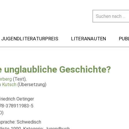
 JUGENDLITERATURPREIS
LITERANAUTEN
PUB
e unglaubliche Geschichte?
erberg
(Text)
,
a Kutsch
(Übersetzung)
riedrich Oetinger
978-378911983-5
D)
lsprache: Schwedisch
liste 1990, Kategorie: Jugendbuch