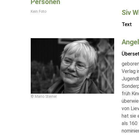
Personen
Siv W
Kein Foto
Text
Angel
Überse
geboren
Verlag 
Jugend
Sonderp
früh Ki
© Mario Steiner
überwie
von Lie
hat sie
als 160 
nominie