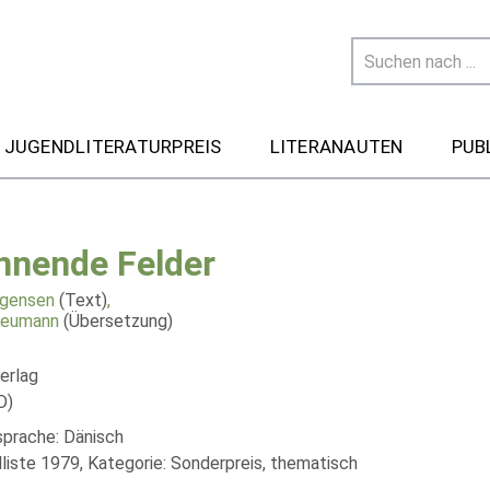
 JUGENDLITERATURPREIS
LITERANAUTEN
PUB
nnende Felder
rgensen
(Text)
,
Neumann
(Übersetzung)
erlag
D)
sprache: Dänisch
liste 1979, Kategorie: Sonderpreis, thematisch