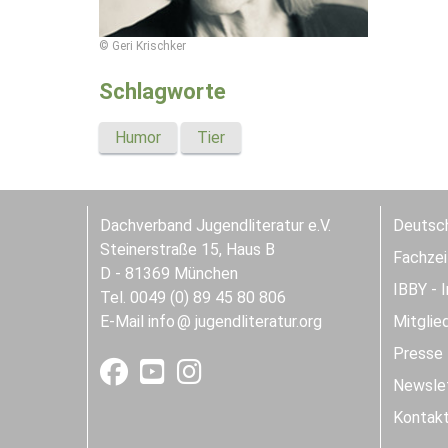
© Geri Krischker
Schlagworte
Humor
Tier
Dachverband Jugendliteratur e.V.
Deutsch
Steinerstraße 15, Haus B
Fachzeit
D - 81369 München
IBBY - 
Tel. 0049 (0) 89 45 80 806
E-Mail
info
jugendliteratur.org
Mitglie
Presse
Newslet
Kontak