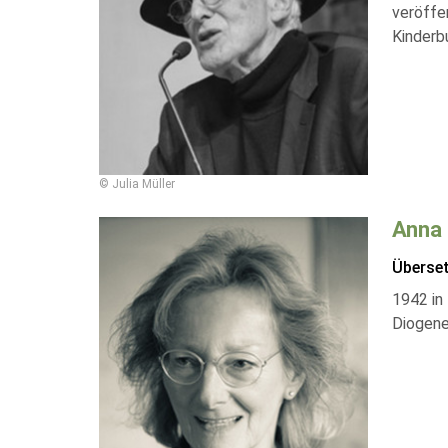
veröffe
Kinderbu
© Julia Müller
Anna 
Überse
1942 in
Diogene