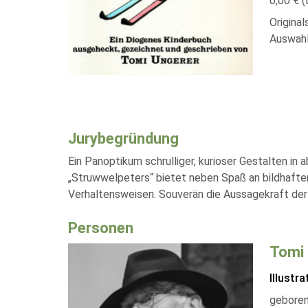
0,00 € (
Original
Auswahl
Jurybegründung
Ein Panoptikum schrulliger, kurioser Gestalten i
„Struwwelpeters“ bietet neben Spaß an bildhaftem 
Verhaltensweisen. Souverän die Aussagekraft der 
Personen
Tomi 
Illustra
geboren