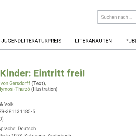
 JUGENDLITERATURPREIS
LITERANAUTEN
PUB
Kinder: Eintritt frei!
von Gersdorff
(Text)
,
lymosi-Thurzó
(Illustration)
& Volk
978-381131185-5
D)
lsprache: Deutsch
liste 1973, Kategorie: Kinderbuch