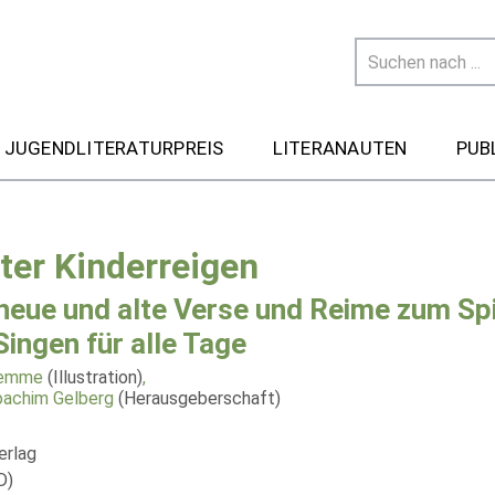
 JUGENDLITERATURPREIS
LITERANAUTEN
PUB
ter Kinderreigen
neue und alte Verse und Reime zum Sp
Singen für alle Tage
lemme
(Illustration)
,
achim Gelberg
(Herausgeberschaft)
erlag
D)