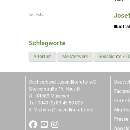
Jose
Kein Foto
Illustra
Schlagworte
Altertum
Meisterwerk
Geschichte <300
Dachverband Jugendliteratur e.V.
Deutsch
Steinerstraße 15, Haus B
Fachzeit
D - 81369 München
IBBY - 
Tel. 0049 (0) 89 45 80 806
E-Mail
info
jugendliteratur.org
Mitglie
Presse
Newslet