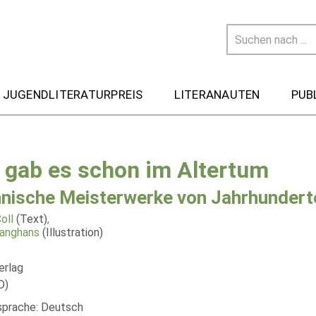
 JUGENDLITERATURPREIS
LITERANAUTEN
PUB
 gab es schon im Altertum
nische Meisterwerke von Jahrhundert
oll
(Text)
,
anghans
(Illustration)
erlag
D)
lsprache: Deutsch