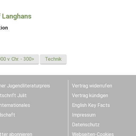
f Langhans
tion
0 v. Chr. - 300>
Technik
er Jugendliteraturpreis
Vertrag widerrufen
schrift Julit
Vertrag kündigen
Internationales
English Key Facts
dschaft
Impressum
Datenschutz
ter abonnieren
Webseiten-Cookies