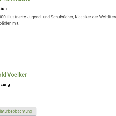
tion
0, illustrierte Jugend- und Schulbücher, Klassiker der Weltlitera
pädien mit.
ld Voelker
tzung
Naturbeobachtung