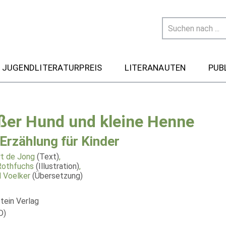
 JUGENDLITERATURPREIS
LITERANAUTEN
PUB
ßer Hund und kleine Henne
 Erzählung für Kinder
t de Jong
(Text)
,
Rothfuchs
(Illustration)
,
 Voelker
(Übersetzung)
tein Verlag
D)