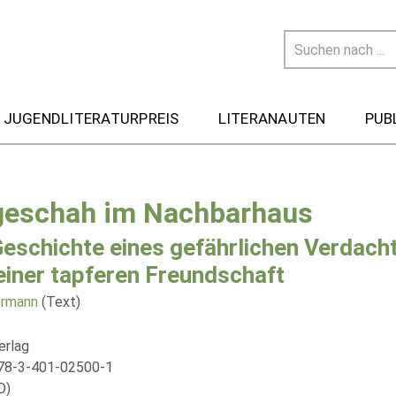
 JUGENDLITERATURPREIS
LITERANAUTEN
PUB
geschah im Nachbarhaus
Geschichte eines gefährlichen Verdach
einer tapferen Freundschaft
ährmann
(Text)
erlag
78-3-401-02500-1
D)