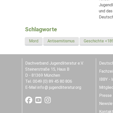
Jugendli
und das
Deutsch
Schlagworte
Mord
Antisemitismus
Geschichte <18
Dachverband Jugendliteratur e.V.
Deutsch
Steinerstraße 15, Haus B
Fachzeit
D - 81369 München
IBBY - 
Tel. 0049 (0) 89 45 80 806
E-Mail
info
jugendliteratur.org
Mitglie
Presse
Newslet
Kontak