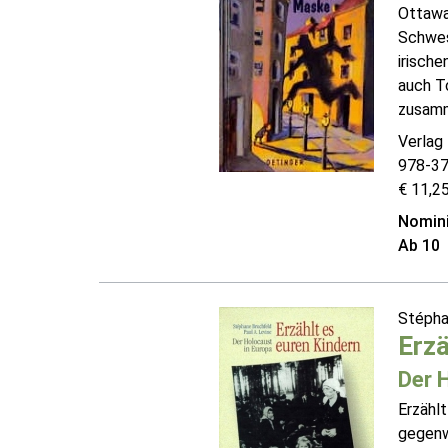
Ottawa
Schwest
irische
auch T
zusamme
Verlag 
978-3
€ 11,25
Nomini
Ab 10
Stépha
Erzä
Der 
Erzählt
gegenwä