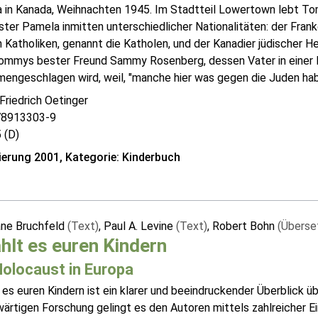
 in Kanada, Weihnachten 1945. Im Stadtteil Lowertown lebt T
er Pamela inmitten unterschiedlicher Nationalitäten: der Franko
n Katholiken, genannt die Katholen, und der Kanadier jüdischer He
ommys bester Freund Sammy Rosenberg, dessen Vater in einer 
ngeschlagen wird, weil, "manche hier was gegen die Juden haben
Friedrich Oetinger
78913303-9
 (D)
erung 2001, Kategorie: Kinderbuch
ne Bruchfeld
(Text)
, Paul A. Levine
(Text)
, Robert Bohn
(Überse
hlt es euren Kindern
Holocaust in Europa
 es euren Kindern ist ein klarer und beeindruckender Überblick 
rtigen Forschung gelingt es den Autoren mittels zahlreicher Ein