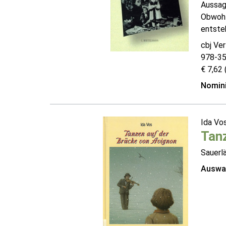
Aussage
Obwohl
entsteh
cbj Ver
978-3
€ 7,62 
Nomini
Ida Vo
Tanz
Sauerl
Auswah