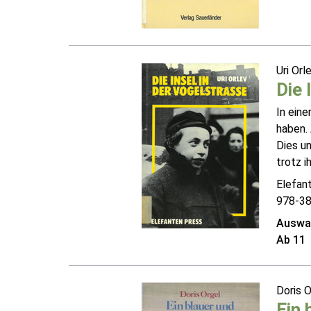
Uri Orl
Die 
In eine
haben. 
Dies un
trotz i
Elefan
978-3
Auswah
Ab 11
Doris 
Ein 