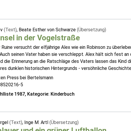
ev
(Text)
, Beate Esther von Schwarze
(Übersetzung)
Insel in der Vogelstraße
r Ruine versucht der elfjährige Alex wie ein Robinson zu überl
Auch seinen Vater haben sie verschleppt. Alex hält sich fest an
d die Erinnerung an die Ratschläge des Vaters lassen das Kind 
hres dunklen historischen Hintergrunds - versöhnliche Geschichte 
ten Press bei Bertelsmann
88520216-5
lliste 1987, Kategorie: Kinderbuch
Orgel
(Text)
, Inge M. Artl
(Übersetzung)
blauer und ein grüner Luftballon