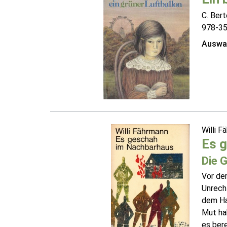
C. Ber
978-3
Auswah
Willi 
Es 
Die 
Vor der
Unrech
dem Haß
Mut ha
es bere